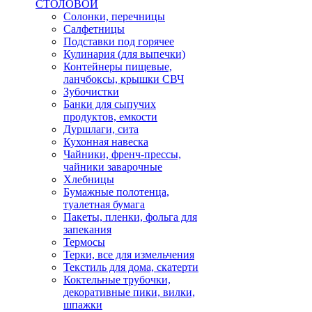
СТОЛОВОЙ
Солонки, перечницы
Салфетницы
Подставки под горячее
Кулинария (для выпечки)
Контейнеры пищевые,
ланчбоксы, крышки СВЧ
Зубочистки
Банки для сыпучих
продуктов, емкости
Дуршлаги, сита
Кухонная навеска
Чайники, френч-прессы,
чайники заварочные
Хлебницы
Бумажные полотенца,
туалетная бумага
Пакеты, пленки, фольга для
запекания
Термосы
Терки, все для измельчения
Текстиль для дома, скатерти
Коктельные трубочки,
декоративные пики, вилки,
шпажки