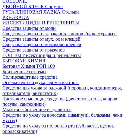
COLLONIL
ДВОЙНОЙ БЛЕСК Сопутка
ГУТАЛЛИНОВАЯ ЛАВКА Стельки
PREGRADA
ИНСЕКТИЦИДЫ И РЕПЕЛЛЕНТЫ
Средства защиты от моли
Средства защиты от тараканов, клопов, блох, муравьев
Средства защиты от мух, ос и клещей
Средства защиты от комарови клещей
Средства защиты от грызунов
ТОП 100 Инсектициды и репелленты
БЫТОВАЯ ХИМИЯ
Бытовая Химия ТОП 100
Бритвенные системы
Солнцезащитные средства
Освежители воздуха, ароматизаторы
Средства для ухода за одеждой (порошки, кондиционеры,
отбеливатели, антистатик)
Чистящие и моющие средства (для стекол, пола, ковров,
посуды, сантехники)
Мыло хозяйственное и туалетное
Средства по уходу за волосами (шампуни, бальзамы, лаки,
муссы)
Средства по уходу за полостью рта (зуб.пасты, щетки,
ополаскиватели)