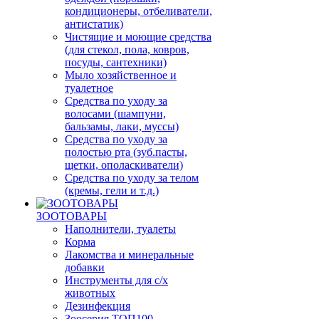
кондиционеры, отбеливатели,
антистатик)
Чистящие и моющие средства
(для стекол, пола, ковров,
посуды, сантехники)
Мыло хозяйственное и
туалетное
Средства по уходу за
волосами (шампуни,
бальзамы, лаки, муссы)
Средства по уходу за
полостью рта (зуб.пасты,
щетки, ополаскиватели)
Средства по уходу за телом
(кремы, гели и т.д.)
ЗООТОВАРЫ
Наполнители, туалеты
Корма
Лакомства и минеральные
добавки
Инструменты для с/х
животных
Дезинфекция
Зоосерия ТОП100