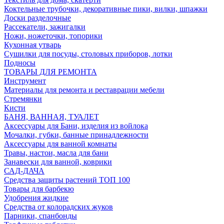
Коктельные трубочки, декоративные пики, вилки, шпажки
Доски разделочные
Рассекатели, зажигалки
Ножи, ножеточки, топорики
Кухонная утварь
Сушилки для посуды, столовых приборов, лотки
Подносы
ТОВАРЫ ДЛЯ РЕМОНТА
Инструмент
Материалы для ремонта и реставрации мебели
Стремянки
Кисти
БАНЯ, ВАННАЯ, ТУАЛЕТ
Аксессуары для Бани, изделия из войлока
Мочалки, губки, банные принадлежности
Аксессуары для ванной комнаты
Травы, настои, масла для бани
Занавески для ванной, коврики
САД-ДАЧА
Средства защиты растений ТОП 100
Товары для барбекю
Удобрения жидкие
Средства от колорадских жуков
Парники, спанбонды