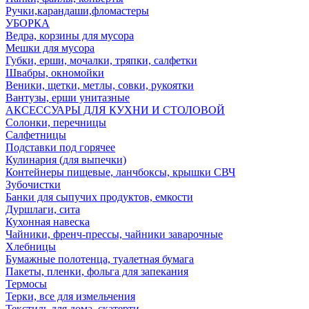
Ручки,карандаши,фломастеры
УБОРКА
Ведра, корзины для мусора
Мешки для мусора
Губки, ерши, мочалки, тряпки, салфетки
Швабры, окномойки
Веники, щетки, метлы, совки, рукоятки
Вантузы, ерши унитазные
АКСЕССУАРЫ ДЛЯ КУХНИ И СТОЛОВОЙ
Солонки, перечницы
Салфетницы
Подставки под горячее
Кулинария (для выпечки)
Контейнеры пищевые, ланчбоксы, крышки СВЧ
Зубочистки
Банки для сыпучих продуктов, емкости
Дуршлаги, сита
Кухонная навеска
Чайники, френч-прессы, чайники заварочные
Хлебницы
Бумажные полотенца, туалетная бумага
Пакеты, пленки, фольга для запекания
Термосы
Терки, все для измельчения
Текстиль для дома, скатерти