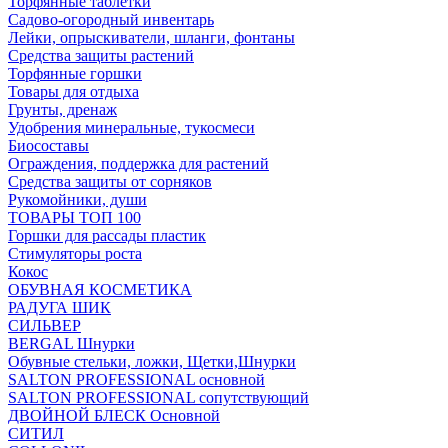
Торфянные таблетки
Садово-огородный инвентарь
Лейки, опрыскиватели, шланги, фонтаны
Средства защиты растений
Торфянные горшки
Товары для отдыха
Грунты, дренаж
Удобрения минеральные, тукосмеси
Биосоставы
Ограждения, поддержка для растений
Средства защиты от сорняков
Рукомойники, души
ТОВАРЫ ТОП 100
Горшки для рассады пластик
Стимуляторы роста
Кокос
ОБУВНАЯ КОСМЕТИКА
РАДУГА ШИК
СИЛЬВЕР
BERGAL Шнурки
Обувные стельки, ложки, Щетки,Шнурки
SALTON PROFESSIONAL основной
SALTON PROFESSIONAL сопутствующий
ДВОЙНОЙ БЛЕСК Основной
СИТИЛ