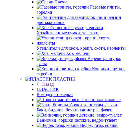
Свечи
Газовые плиты,
горелки
Газ и бензин
для зажигалок
Хозяйственные сумки, тележки
Утеплители для окон, крепп, скотч, изоленты
Хоз. мелочи
Веревки, шнуры,
фалы
Коврики, щетки,
скребки
ПЛАСТИК
Назад
ПЛАСТИК
Комоды, этажерки
Полки пластиковые
Баки, бидоны, бочки, канистры, фляги
Ванночки, горшки детские, ведро-туалет
Ведра, тазы, ковши