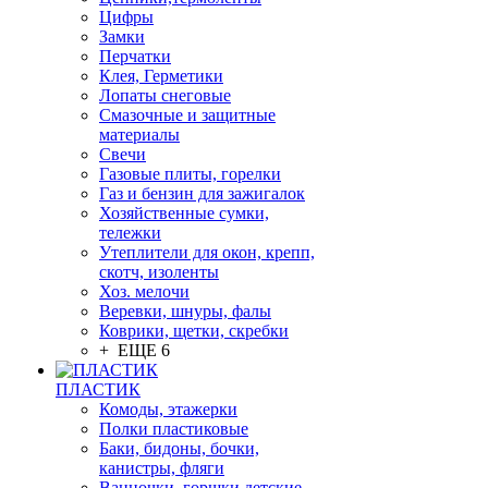
Цифры
Замки
Перчатки
Клея, Герметики
Лопаты снеговые
Смазочные и защитные
материалы
Свечи
Газовые плиты, горелки
Газ и бензин для зажигалок
Хозяйственные сумки,
тележки
Утеплители для окон, крепп,
скотч, изоленты
Хоз. мелочи
Веревки, шнуры, фалы
Коврики, щетки, скребки
+ ЕЩЕ 6
ПЛАСТИК
Комоды, этажерки
Полки пластиковые
Баки, бидоны, бочки,
канистры, фляги
Ванночки, горшки детские,