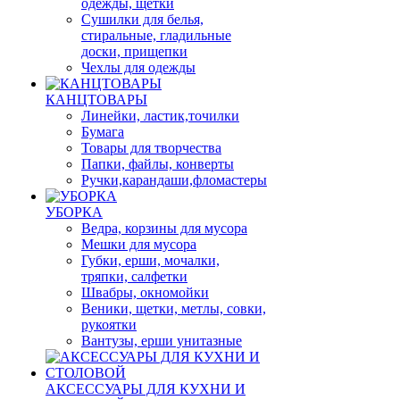
одежды, щетки
Сушилки для белья,
стиральные, гладильные
доски, прищепки
Чехлы для одежды
КАНЦТОВАРЫ
Линейки, ластик,точилки
Бумага
Товары для творчества
Папки, файлы, конверты
Ручки,карандаши,фломастеры
УБОРКА
Ведра, корзины для мусора
Мешки для мусора
Губки, ерши, мочалки,
тряпки, салфетки
Швабры, окномойки
Веники, щетки, метлы, совки,
рукоятки
Вантузы, ерши унитазные
АКСЕССУАРЫ ДЛЯ КУХНИ И