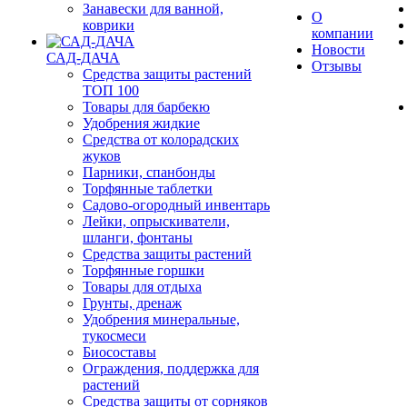
Занавески для ванной,
О
коврики
компании
Новости
САД-ДАЧА
Отзывы
Средства защиты растений
ТОП 100
Товары для барбекю
Удобрения жидкие
Средства от колорадских
жуков
Парники, спанбонды
Торфянные таблетки
Садово-огородный инвентарь
Лейки, опрыскиватели,
шланги, фонтаны
Средства защиты растений
Торфянные горшки
Товары для отдыха
Грунты, дренаж
Удобрения минеральные,
тукосмеси
Биосоставы
Ограждения, поддержка для
растений
Средства защиты от сорняков