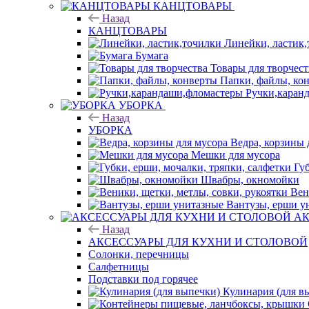
КАНЦТОВАРЫ
Назад
КАНЦТОВАРЫ
Линейки, ластик
Бумага
Товары для творчест
Папки, файлы, ко
Ручки,каран
УБОРКА
Назад
УБОРКА
Ведра, корзины 
Мешки для мусора
Губ
Швабры, окномойки
Вен
Вантузы, ерши у
АК
Назад
АКСЕССУАРЫ ДЛЯ КУХНИ И СТОЛОВОЙ
Солонки, перечницы
Салфетницы
Подставки под горячее
Кулинария (для в