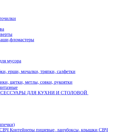
,точилки
ва
нверты
даши,фломастеры
для мусора
ки, ерши, мочалки, тряпки, салфетки
ики, щетки, метлы, совки, рукоятки
нитазные
СЕССУАРЫ ДЛЯ КУХНИ И СТОЛОВОЙ
ыпечки)
Контейнеры пищевые, ланчбоксы, крышки СВЧ