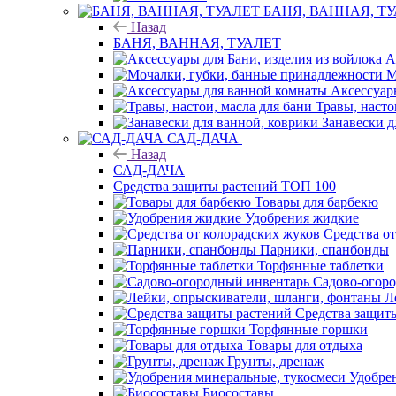
БАНЯ, ВАННАЯ, Т
Назад
БАНЯ, ВАННАЯ, ТУАЛЕТ
А
М
Аксессуар
Травы, насто
Занавески д
САД-ДАЧА
Назад
САД-ДАЧА
Средства защиты растений ТОП 100
Товары для барбекю
Удобрения жидкие
Средства о
Парники, спанбонды
Торфянные таблетки
Садово-огор
Л
Средства защит
Торфянные горшки
Товары для отдыха
Грунты, дренаж
Удобре
Биосоставы