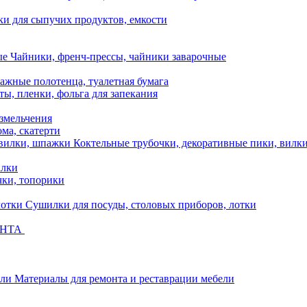
ки для сыпучих продуктов, емкости
Чайники, френч-прессы, чайники заварочные
ажные полотенца, туалетная бумага
ты, пленки, фольга для запекания
измельчения
ома, скатерти
Коктельные трубочки, декоративные пики, вилк
алки
ки, топорики
Сушилки для посуды, столовых приборов, лотки
ОНТА
Материалы для ремонта и реставрации мебели