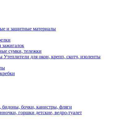
ые и защитные материалы
релки
я зажигалок
ные сумки, тележки
Утеплители для окон, крепп, скотч, изоленты
алы
скребки
, бидоны, бочки, канистры, фляги
нночки, горшки детские, ведро-туалет