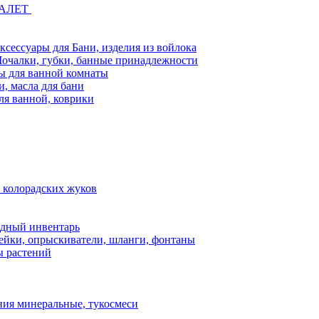
УАЛЕТ
ксессуары для Бани, изделия из войлока
очалки, губки, банные принадлежности
ы для ванной комнаты
и, масла для бани
ля ванной, коврики
т колорадских жуков
одный инвентарь
ейки, опрыскиватели, шланги, фонтаны
ы растений
ния минеральные, тукосмеси