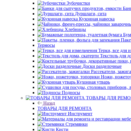
Зубочистки
Бан
Дуршлаги, сита
Кухонная навеска
Хлебницы
Бум
Паке
Термосы
Терки, все для 
Текстиль для д
Доски разделочные
Рассекатели, зажиг
Ножи, ножеточ
Кухонная утварь
Подносы
ТОВАРЫ ДЛЯ РЕМ
Назад
ТОВАРЫ ДЛЯ РЕМОНТА
Инструмент
Стремянки
Кисти