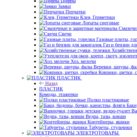
Цифры
Замки
Перчатки
Клея, Герметики
Лопаты снеговые
Смазочн
Свечи
Газовые плиты, го
Газ и бензин дл
Хозяйствен
Хоз. мелочи
Веревки, шнуры, ф
Коврики, щетки, 
ПЛАСТИК
Назад
ПЛАСТИК
Комоды, этажерки
Полки пластиковые
Баки
Ва
Ведра, тазы, ковши
Контейнеры, ящики
Табуреты, стульчики
ЭЛЕКТРОТОВАРЫ