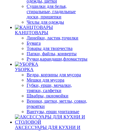
одежды, щетки
Сушилки для белья,
стиральные, гладильные
доски, прищепки
Чехлы для одежды
КАНЦТОВАРЫ
Линейки, ластик,точилки
Бумага
Товары для творчества
Папки, файлы, конверты
Ручки,карандаши,фломастеры
УБОРКА
Ведра, корзины для мусора
Мешки для мусора
Губки, ерши, мочалки,
тряпки, салфетки
Швабры, окномойки
Веники, щетки, метлы, совки,
рукоятки
Вантузы, ерши унитазные
АКСЕССУАРЫ ДЛЯ КУХНИ И