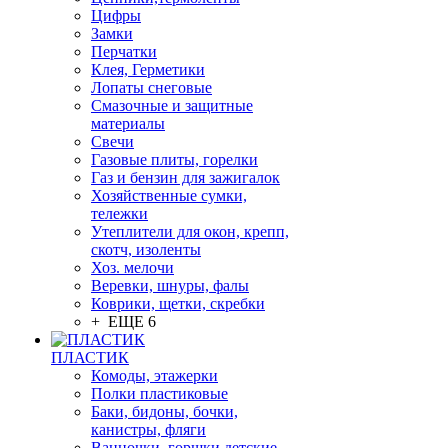
Цифры
Замки
Перчатки
Клея, Герметики
Лопаты снеговые
Смазочные и защитные
материалы
Свечи
Газовые плиты, горелки
Газ и бензин для зажигалок
Хозяйственные сумки,
тележки
Утеплители для окон, крепп,
скотч, изоленты
Хоз. мелочи
Веревки, шнуры, фалы
Коврики, щетки, скребки
+ ЕЩЕ 6
ПЛАСТИК
Комоды, этажерки
Полки пластиковые
Баки, бидоны, бочки,
канистры, фляги
Ванночки, горшки детские,