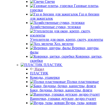
Свечи
Газовые плиты,
горелки
Газ и бензин
для зажигалок
Хозяйственные сумки, тележки
Утеплители для окон, крепп, скотч, изоленты
Хоз. мелочи
Веревки, шнуры,
фалы
Коврики, щетки,
скребки
ПЛАСТИК
Назад
ПЛАСТИК
Комоды, этажерки
Полки пластиковые
Баки, бидоны, бочки, канистры, фляги
Ванночки, горшки детские, ведро-туалет
Ведра, тазы, ковши