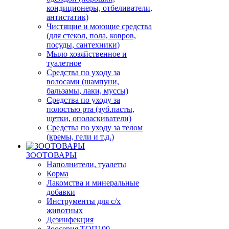
кондиционеры, отбеливатели,
антистатик)
Чистящие и моющие средства
(для стекол, пола, ковров,
посуды, сантехники)
Мыло хозяйственное и
туалетное
Средства по уходу за
волосами (шампуни,
бальзамы, лаки, муссы)
Средства по уходу за
полостью рта (зуб.пасты,
щетки, ополаскиватели)
Средства по уходу за телом
(кремы, гели и т.д.)
ЗООТОВАРЫ
Наполнители, туалеты
Корма
Лакомства и минеральные
добавки
Инструменты для с/х
животных
Дезинфекция
Зоосерия ТОП100