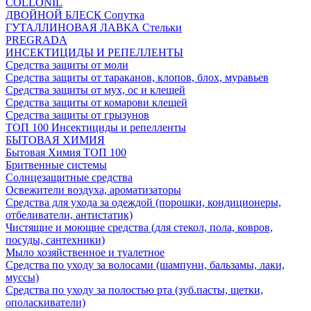
COLLONIL
ДВОЙНОЙ БЛЕСК Сопутка
ГУТАЛЛИНОВАЯ ЛАВКА Стельки
PREGRADA
ИНСЕКТИЦИДЫ И РЕПЕЛЛЕНТЫ
Средства защиты от моли
Средства защиты от тараканов, клопов, блох, муравьев
Средства защиты от мух, ос и клещей
Средства защиты от комарови клещей
Средства защиты от грызунов
ТОП 100 Инсектициды и репелленты
БЫТОВАЯ ХИМИЯ
Бытовая Химия ТОП 100
Бритвенные системы
Солнцезащитные средства
Освежители воздуха, ароматизаторы
Средства для ухода за одеждой (порошки, кондиционеры,
отбеливатели, антистатик)
Чистящие и моющие средства (для стекол, пола, ковров,
посуды, сантехники)
Мыло хозяйственное и туалетное
Средства по уходу за волосами (шампуни, бальзамы, лаки,
муссы)
Средства по уходу за полостью рта (зуб.пасты, щетки,
ополаскиватели)