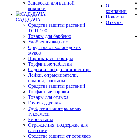
Занавески для ванной,
О
коврики
компании
Новости
САД-ДАЧА
Отзывы
Средства защиты растений
ТОП 100
Товары для барбекю
Удобрения жидкие
Средства от колорадских
жуков
Парники, спанбонды
Торфянные таблетки
Садово-огородный инвентарь
Лейки, опрыскиватели,
шланги, фонтаны
Средства защиты растений
Торфянные горшки
Товары для отдыха
Грунты, дренаж
Удобрения минеральные,
тукосмеси
Биосоставы
Ограждения, поддержка для
растений
Средства защиты от сорняков