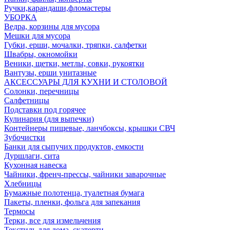
Ручки,карандаши,фломастеры
УБОРКА
Ведра, корзины для мусора
Мешки для мусора
Губки, ерши, мочалки, тряпки, салфетки
Швабры, окномойки
Веники, щетки, метлы, совки, рукоятки
Вантузы, ерши унитазные
АКСЕССУАРЫ ДЛЯ КУХНИ И СТОЛОВОЙ
Солонки, перечницы
Салфетницы
Подставки под горячее
Кулинария (для выпечки)
Контейнеры пищевые, ланчбоксы, крышки СВЧ
Зубочистки
Банки для сыпучих продуктов, емкости
Дуршлаги, сита
Кухонная навеска
Чайники, френч-прессы, чайники заварочные
Хлебницы
Бумажные полотенца, туалетная бумага
Пакеты, пленки, фольга для запекания
Термосы
Терки, все для измельчения
Текстиль для дома, скатерти