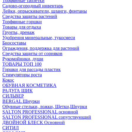
Торфянные таблетки
Садово-огородный инвентарь
Лейки, опрыскиватели, шланги, фонтаны
Средства защиты растений
Торфянные горшки
Товары для отдыха
Грунты, дренаж
Удобрения минеральные, тукосмеси
Биосоставы
Ограждения, поддержка для растений
Средства защиты от сорняков
Рукомойники, души
ТОВАРЫ ТОП 100
Горшки для рассады пластик
Стимуляторы роста
Кокос
ОБУВНАЯ КОСМЕТИКА
РАДУГА ШИК
СИЛЬВЕР
BERGAL Шнурки
Обувные стельки, ложки, Щетки,Шнурки
SALTON PROFESSIONAL основной
SALTON PROFESSIONAL сопутствующий
ДВОЙНОЙ БЛЕСК Основной
СИТИЛ