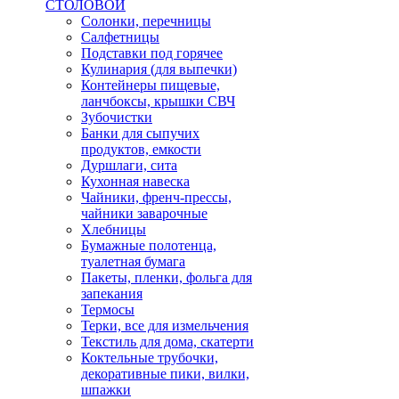
СТОЛОВОЙ
Солонки, перечницы
Салфетницы
Подставки под горячее
Кулинария (для выпечки)
Контейнеры пищевые,
ланчбоксы, крышки СВЧ
Зубочистки
Банки для сыпучих
продуктов, емкости
Дуршлаги, сита
Кухонная навеска
Чайники, френч-прессы,
чайники заварочные
Хлебницы
Бумажные полотенца,
туалетная бумага
Пакеты, пленки, фольга для
запекания
Термосы
Терки, все для измельчения
Текстиль для дома, скатерти
Коктельные трубочки,
декоративные пики, вилки,
шпажки