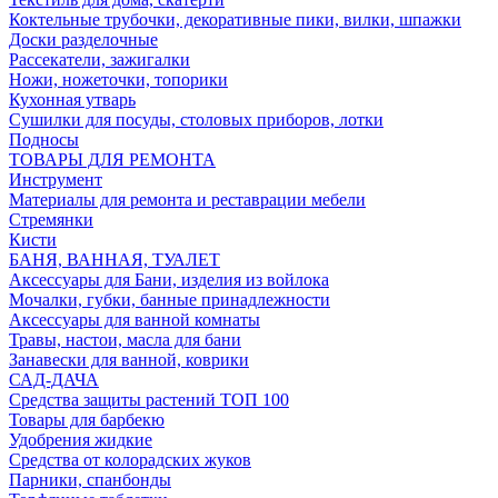
Коктельные трубочки, декоративные пики, вилки, шпажки
Доски разделочные
Рассекатели, зажигалки
Ножи, ножеточки, топорики
Кухонная утварь
Сушилки для посуды, столовых приборов, лотки
Подносы
ТОВАРЫ ДЛЯ РЕМОНТА
Инструмент
Материалы для ремонта и реставрации мебели
Стремянки
Кисти
БАНЯ, ВАННАЯ, ТУАЛЕТ
Аксессуары для Бани, изделия из войлока
Мочалки, губки, банные принадлежности
Аксессуары для ванной комнаты
Травы, настои, масла для бани
Занавески для ванной, коврики
САД-ДАЧА
Средства защиты растений ТОП 100
Товары для барбекю
Удобрения жидкие
Средства от колорадских жуков
Парники, спанбонды